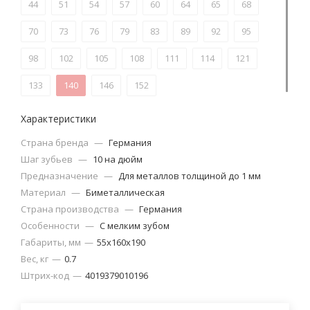
44
51
54
57
60
64
65
68
70
73
76
79
83
89
92
95
98
102
105
108
111
114
121
133
140
146
152
Характеристики
Страна бренда
—
Германия
Шаг зубьев
—
10 на дюйм
Предназначение
—
Для металлов толщиной до 1 мм
Материал
—
Биметаллическая
Страна производства
—
Германия
Особенности
—
С мелким зубом
Габариты, мм
—
55х160х190
Вес, кг
—
0.7
Штрих-код
—
4019379010196