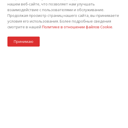
нашем веб-сайте, что позволяет нам улучшать
взаимодействие с пользователями и обслуживание.
Продолжая просмотр страниц нашего сайта, вы принимаете
условия его использования. Более подробные сведения
смотрите в нашей
Политике в отношении файлов Cookie
.
Под заказ
+7 (495) 252-75-45
ЗАКАЗАТЬ ЗВОНОК
Принимаю
info@tkintek.ru
Акции
Стать партнером
Каталог
Контакты
Корзина
г. Москва, Пермская улица 1, стр.18
Подписаться на рассылку
ПОЛИТИКА КОНФИДЕНЦИАЛЬНОСТИ