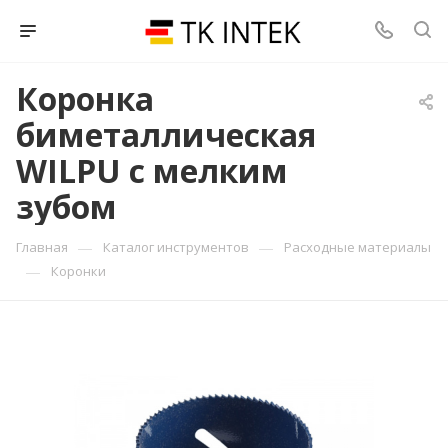
Коронка
биметаллическая
WILPU с мелким
зубом
—
—
Главная
Каталог инструментов
Расходные материалы
—
Коронки