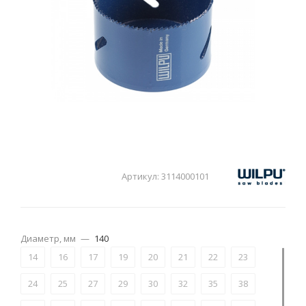
Артикул:
3114000101
Диаметр, мм
—
140
14
16
17
19
20
21
22
23
24
25
27
29
30
32
35
38