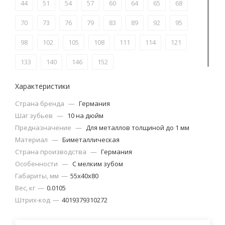
44
51
54
57
60
64
65
68
70
73
76
79
83
89
92
95
98
102
105
108
111
114
121
133
140
146
152
Характеристики
Страна бренда
—
Германия
Шаг зубьев
—
10 на дюйм
Предназначение
—
Для металлов толщиной до 1 мм
Материал
—
Биметаллическая
Страна производства
—
Германия
Особенности
—
С мелким зубом
Габариты, мм
—
55х40х80
Вес, кг
—
0.0105
Штрих-код
—
4019379310272