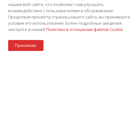
нашем веб-сайте, что позволяет нам улучшать
взаимодействие с пользователями и обслуживание.
Продолжая просмотр страниц нашего сайта, вы принимаете
условия его использования. Более подробные сведения
смотрите в нашей
Политике в отношении файлов Cookie
.
Под заказ
+7 (495) 252-75-45
ЗАКАЗАТЬ ЗВОНОК
Принимаю
info@tkintek.ru
Акции
Стать партнером
Каталог
Контакты
Корзина
г. Москва, Пермская улица 1, стр.18
Подписаться на рассылку
ПОЛИТИКА КОНФИДЕНЦИАЛЬНОСТИ