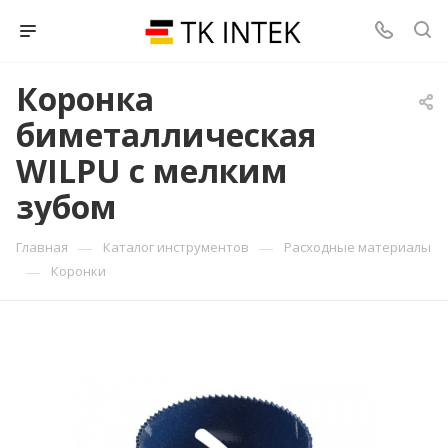
Коронка
биметаллическая
WILPU с мелким
зубом
—
—
Главная
Каталог инструментов
Расходные материалы
—
Коронки