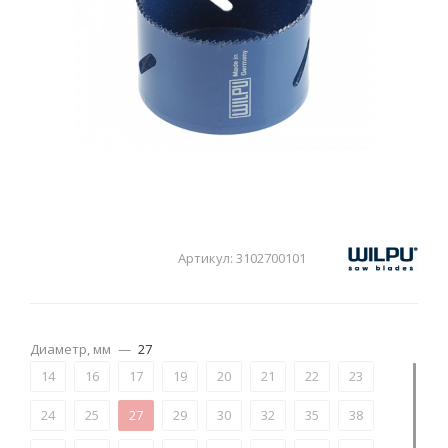
Артикул:
3102700101
Диаметр, мм
—
27
14
16
17
19
20
21
22
23
24
25
27
29
30
32
35
38