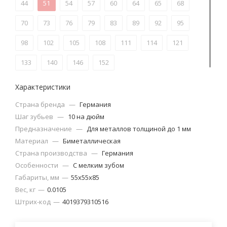
44
51
54
57
60
64
65
68
70
73
76
79
83
89
92
95
98
102
105
108
111
114
121
133
140
146
152
Характеристики
Страна бренда
—
Германия
Шаг зубьев
—
10 на дюйм
Предназначение
—
Для металлов толщиной до 1 мм
Материал
—
Биметаллическая
Страна производства
—
Германия
Особенности
—
С мелким зубом
Габариты, мм
—
55х55х85
Вес, кг
—
0.0105
Штрих-код
—
4019379310516