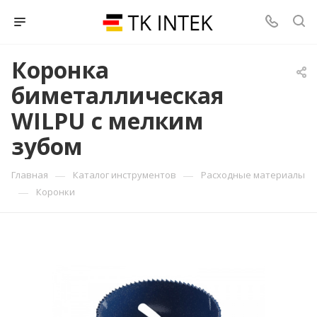
Коронка
биметаллическая
WILPU с мелким
зубом
—
—
Главная
Каталог инструментов
Расходные материалы
—
Коронки