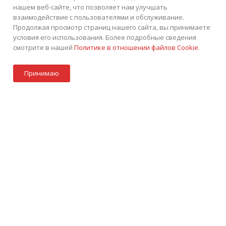
нашем веб-сайте, что позволяет нам улучшать
взаимодействие с пользователями и обслуживание.
Продолжая просмотр страниц нашего сайта, вы принимаете
условия его использования. Более подробные сведения
смотрите в нашей
Политике в отношении файлов Cookie
.
Под заказ
+7 (495) 252-75-45
ЗАКАЗАТЬ ЗВОНОК
Принимаю
info@tkintek.ru
Акции
Стать партнером
Каталог
Контакты
Корзина
г. Москва, Пермская улица 1, стр.18
Подписаться на рассылку
ПОЛИТИКА КОНФИДЕНЦИАЛЬНОСТИ