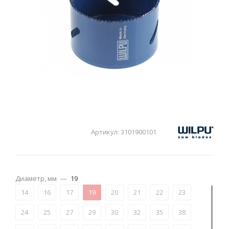
Артикул:
3101900101
Диаметр, мм
—
19
14
16
17
19
20
21
22
23
24
25
27
29
30
32
35
38