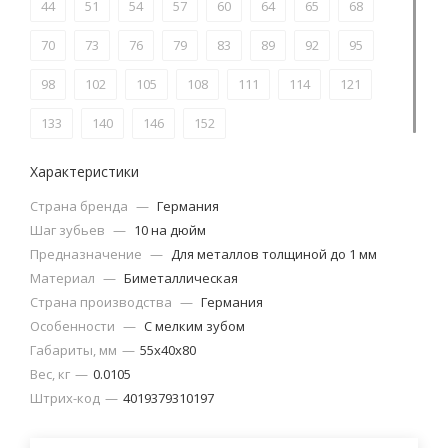
44
51
54
57
60
64
65
68
70
73
76
79
83
89
92
95
98
102
105
108
111
114
121
133
140
146
152
Характеристики
Страна бренда
—
Германия
Шаг зубьев
—
10 на дюйм
Предназначение
—
Для металлов толщиной до 1 мм
Материал
—
Биметаллическая
Страна производства
—
Германия
Особенности
—
С мелким зубом
Габариты, мм
—
55х40х80
Вес, кг
—
0.0105
Штрих-код
—
4019379310197