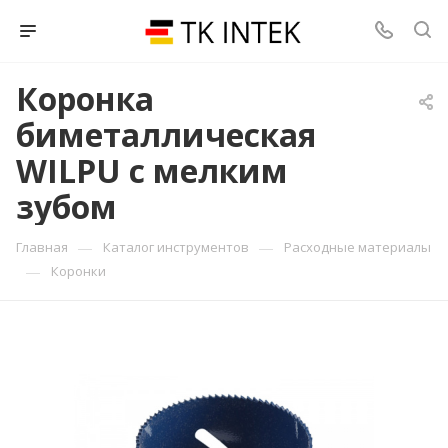
Коронка
биметаллическая
WILPU с мелким
зубом
—
—
Главная
Каталог инструментов
Расходные материалы
—
Коронки