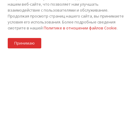
нашем веб-сайте, что позволяет нам улучшать
взаимодействие с пользователями и обслуживание.
Продолжая просмотр страниц нашего сайта, вы принимаете
условия его использования. Более подробные сведения
смотрите в нашей
Политике в отношении файлов Cookie
.
Под заказ
+7 (495) 252-75-45
ЗАКАЗАТЬ ЗВОНОК
Принимаю
info@tkintek.ru
Акции
Стать партнером
Каталог
Контакты
Корзина
г. Москва, Пермская улица 1, стр.18
Подписаться на рассылку
ПОЛИТИКА КОНФИДЕНЦИАЛЬНОСТИ