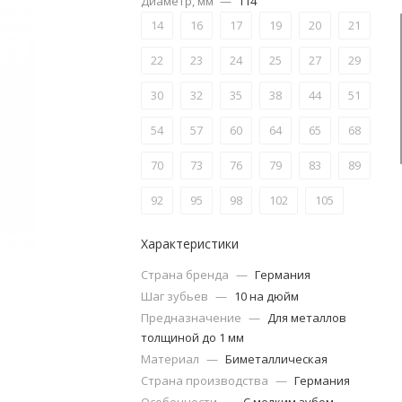
Диаметр, мм
—
114
14
16
17
19
20
21
22
23
24
25
27
29
30
32
35
38
44
51
54
57
60
64
65
68
70
73
76
79
83
89
92
95
98
102
105
108
111
114
121
133
Характеристики
140
146
152
Страна бренда
—
Германия
Шаг зубьев
—
10 на дюйм
Предназначение
—
Для металлов
толщиной до 1 мм
Материал
—
Биметаллическая
Страна производства
—
Германия