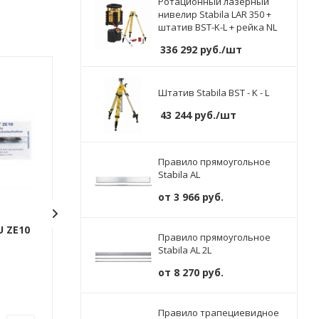
Ротационный лазерный
нивелир Stabila LAR 350 +
штатив BST-K-L + рейка NL
336 292
руб.
/шт
Штатив Stabila BST - K - L
43 244
руб.
/шт
Правило прямоугольное
Stabila AL
от
3 966 руб.
 ZE10
Адаптер WILPU ZE7 SDS-
Адаптер WILPU 
Правило прямоугольное
plus арт. 3030700001
plus арт. 30306
Stabila AL 2L
от
8 270 руб.
Нет в наличии
Нет в наличии
Арт.: 3030700001
Арт.: 3030600001
Правило трапециевидное