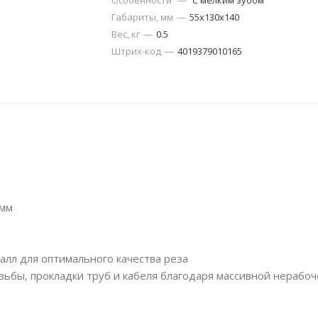
Особенности
—
С мелким зубом
Габариты, мм
—
55х130х140
Вес, кг
—
0.5
Штрих-код
—
4019379010165
 мм
лл для оптимального качества реза
зьбы, прокладки труб и кабеля благодаря массивной нерабоч