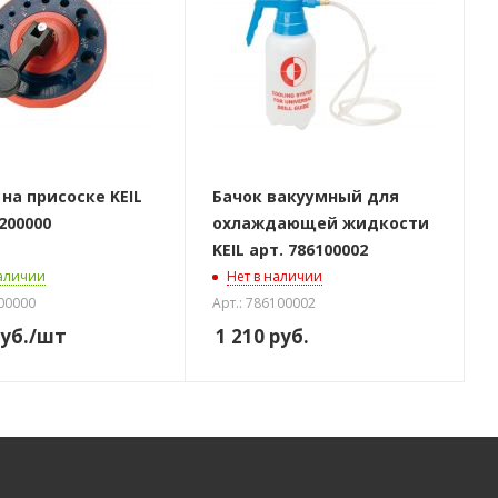
на присоске KEIL
Бачок вакуумный для
6200000
охлаждающей жидкости
KEIL арт. 786100002
наличии
Нет в наличии
200000
Арт.: 786100002
уб.
/шт
1 210
руб.