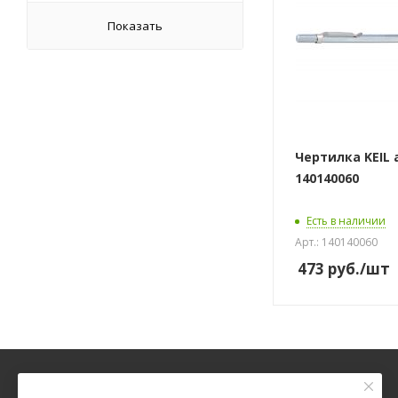
Показать
Чертилка KEIL 
140140060
Есть в наличии
Арт.: 140140060
473
руб.
/шт