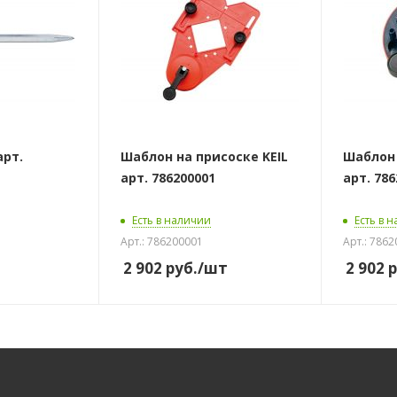
арт.
Шаблон на присоске KEIL
Шаблон 
арт. 786200001
арт. 78
Есть в наличии
Есть в 
Арт.: 786200001
Арт.: 786
2 902
руб.
/шт
2 902
р