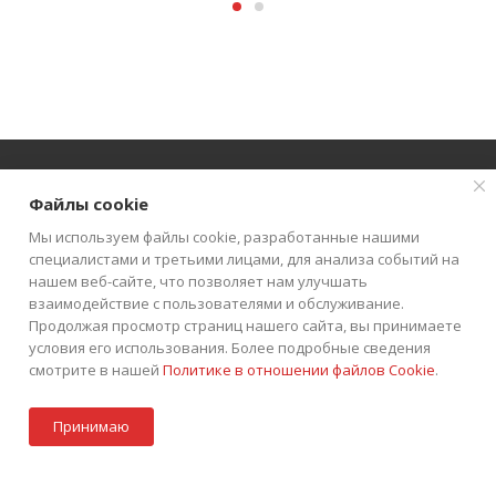
Файлы cookie
О КОМПАНИИ
АКЦИИ
КАТАЛОГ
Мы используем файлы cookie, разработанные нашими
специалистами и третьими лицами, для анализа событий на
КАК КУПИТЬ
БЛОГ
КОНТАКТЫ
нашем веб-сайте, что позволяет нам улучшать
взаимодействие с пользователями и обслуживание.
Продолжая просмотр страниц нашего сайта, вы принимаете
условия его использования. Более подробные сведения
смотрите в нашей
Политике в отношении файлов Cookie
.
В корзину
+7 (495) 252-75-45
ЗАКАЗАТЬ ЗВОНОК
Принимаю
info@tkintek.ru
Акции
Стать партнером
Каталог
Контакты
Корзина
г. Москва, Пермская улица 1, стр.18