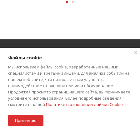
Файлы cookie
О КОМПАНИИ
АКЦИИ
КАТАЛОГ
Мы используем файлы cookie, разработанные нашими
специалистами и третьими лицами, для анализа событий на
КАК КУПИТЬ
БЛОГ
КОНТАКТЫ
нашем веб-сайте, что позволяет нам улучшать
взаимодействие с пользователями и обслуживание.
Продолжая просмотр страниц нашего сайта, вы принимаете
условия его использования. Более подробные сведения
смотрите в нашей
Политике в отношении файлов Cookie
.
В корзину
+7 (495) 252-75-45
ЗАКАЗАТЬ ЗВОНОК
Принимаю
info@tkintek.ru
Акции
Стать партнером
Каталог
Контакты
Корзина
г. Москва, Пермская улица 1, стр.18