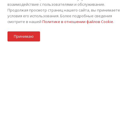
взаимодействие с пользователями и обслуживание.
Продолжая просмотр страниц нашего сайта, вы принимаете
условия его использования. Более подробные сведения
смотрите в нашей
Политике в отношении файлов Cookie
.
В корзину
+7 (495) 252-75-45
ЗАКАЗАТЬ ЗВОНОК
Принимаю
info@tkintek.ru
Акции
Стать партнером
Каталог
Контакты
Корзина
г. Москва, Пермская улица 1, стр.18
Подписаться на рассылку
ПОЛИТИКА КОНФИДЕНЦИАЛЬНОСТИ