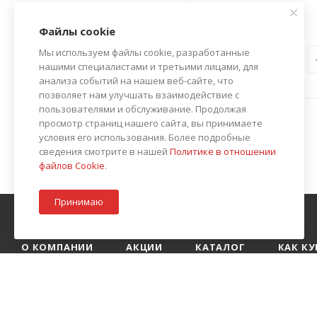
Есть в наличии
Нет в наличии
Файлы cookie
Мы используем файлы cookie, разработанные
от
2 286 руб.
нашими специалистами и третьими лицами, для
анализа событий на нашем веб-сайте, что
позволяет нам улучшать взаимодействие с
пользователями и обслуживание. Продолжая
просмотр страниц нашего сайта, вы принимаете
условия его использования. Более подробные
сведения смотрите в нашей
Политике в отношении
файлов Cookie
.
Принимаю
О КОМПАНИИ
АКЦИИ
КАТАЛОГ
КАК К
БЛОГ
КОНТАКТЫ