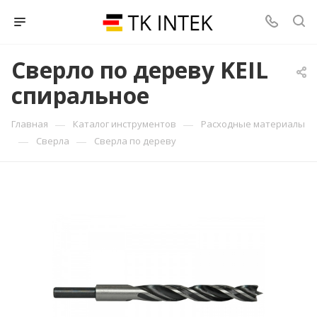
Сверло по дереву KEIL
спиральное
—
—
Главная
Каталог инструментов
Расходные материалы
—
—
Сверла
Сверла по дереву