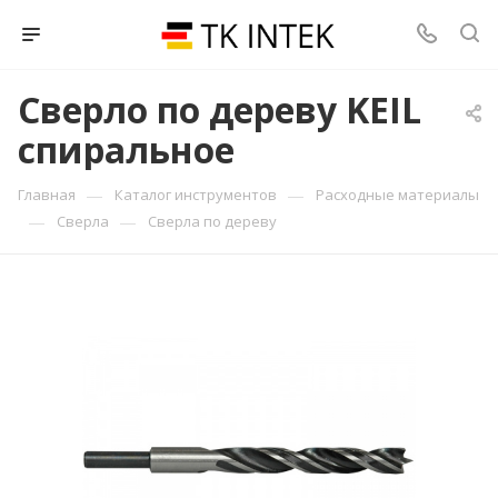
Сверло по дереву KEIL
спиральное
—
—
Главная
Каталог инструментов
Расходные материалы
—
—
Сверла
Сверла по дереву