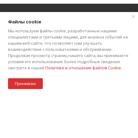
Файлы cookie
О КОМПАНИИ
АКЦИИ
КАТАЛОГ
Мы используем файлы cookie, разработанные нашими
специалистами и третьими лицами, для анализа событий на
КАК КУПИТЬ
БЛОГ
КОНТАКТЫ
нашем веб-сайте, что позволяет нам улучшать
взаимодействие с пользователями и обслуживание.
Продолжая просмотр страниц нашего сайта, вы принимаете
условия его использования. Более подробные сведения
смотрите в нашей
Политике в отношении файлов Cookie
.
В корзину
+7 (495) 252-75-45
ЗАКАЗАТЬ ЗВОНОК
Принимаю
info@tkintek.ru
Акции
Стать партнером
Каталог
Контакты
Корзина
г. Москва, Пермская улица 1, стр.18
Подписаться на рассылку