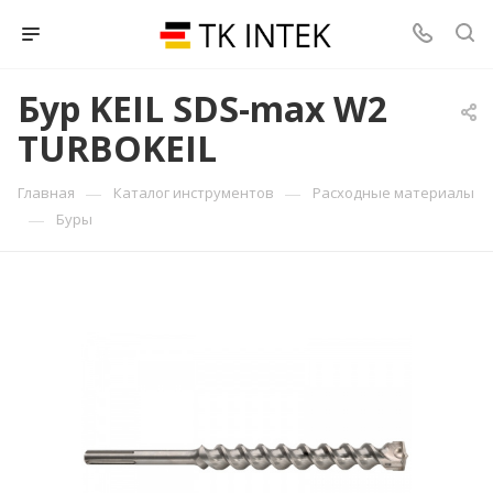
Бур KEIL SDS-max W2
TURBOKEIL
—
—
Главная
Каталог инструментов
Расходные материалы
—
Буры