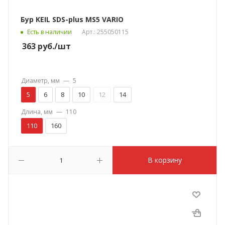
Бур KEIL SDS-plus MS5 VARIO
Есть в наличии
Арт.: 255050115
363
руб.
/шт
Диаметр, мм
—
5
5
6
8
10
12
14
Длина, мм
—
110
110
160
В корзину