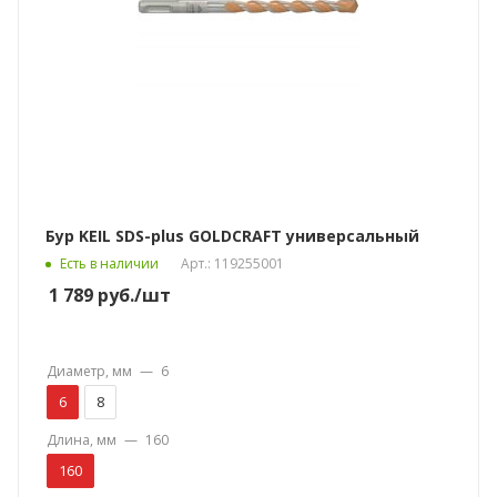
Бур KEIL SDS-plus GOLDCRAFT универсальный
Есть в наличии
Арт.: 119255001
1 789
руб.
/шт
Диаметр, мм
—
6
6
8
Длина, мм
—
160
160