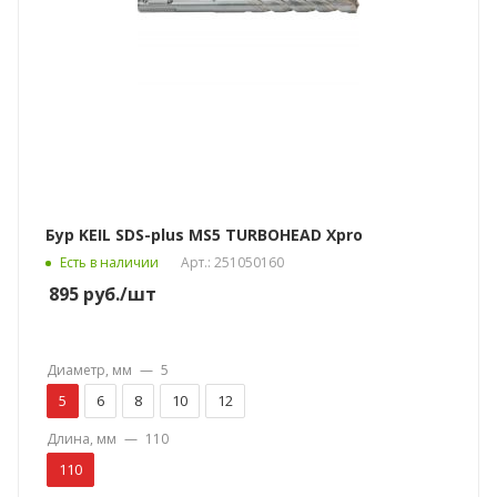
Бур KEIL SDS-plus MS5 TURBOHEAD Xpro
Есть в наличии
Арт.: 251050160
895
руб.
/шт
Диаметр, мм
—
5
5
6
8
10
12
Длина, мм
—
110
110