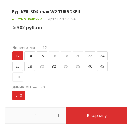
Бур KEIL SDS-max W2 TURBOKEIL
Есть в наличии
Арт.: 1270120540
5 302
руб.
/шт
Диаметр, мм
—
12
12
14
15
16
18
20
22
24
25
28
30
32
35
38
40
45
50
Длина, мм
—
540
540
В корзину