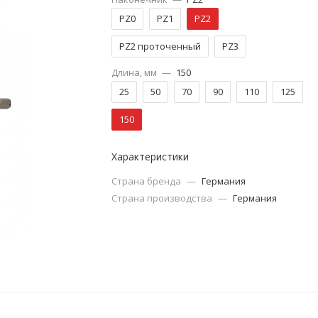
PZ0
PZ1
PZ2
PZ2 проточенный
PZ3
Длина, мм
—
150
25
50
70
90
110
125
150
Характеристики
Страна бренда
—
Германия
Страна производства
—
Германия