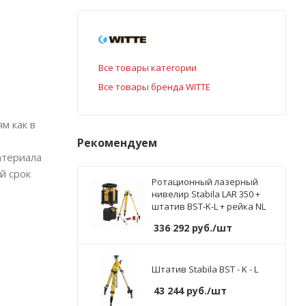
Все товары категории
Все товары бренда WITTE
м как в
Рекомендуем
атериала
й срок
Ротационный лазерный
нивелир Stabila LAR 350 +
штатив BST-K-L + рейка NL
336 292
руб.
/шт
Штатив Stabila BST - K - L
43 244
руб.
/шт