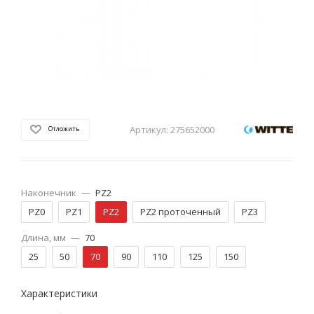
Артикул:
275652000
Отложить
Наконечник
—
PZ2
PZ0
PZ1
PZ2
PZ2 проточенный
PZ3
Длина, мм
—
70
25
50
70
90
110
125
150
Характеристики