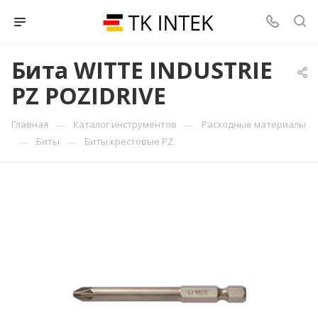
Бита WITTE INDUSTRIE
PZ POZIDRIVE
—
—
Главная
Каталог инструментов
Расходные материалы
—
—
Биты
Биты крестовые PZ