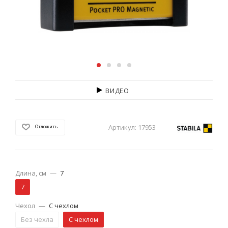
ВИДЕО
Артикул:
17953
Отложить
Длина, см
—
7
7
Чехол
—
С чехлом
Без чехла
С чехлом