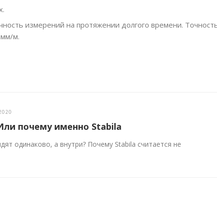
х.
чность измерений на протяжении долгого времени. Точност
 мм/м.
2020
Или почему именно Stabila
ят одинаково, а внутри? Почему Stabila считается не