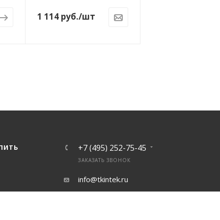
1 114
руб.
/шт
+7 (495) 252-75-45
УПИТЬ
ЗАКАЗАТЬ ЗВОНОК
info@tkintek.ru
г. Москва, Пермская улица 1,
стр.18