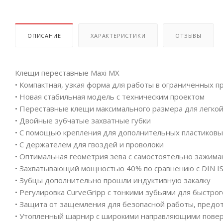
ОПИСАНИЕ
ХАРАКТЕРИСТИКИ
ОТЗЫВЫ
Клещи переставные Maxi MX
• Компактная, узкая форма для работы в ограниченных 
• Новая стабильная модель с техническим проектом
• Переставные клещи максимального размера для легко
• Двойные зубчатые захватные губки
• С помощью крепления для дополнительных пластиковы
• С держателем для гвоздей и проволоки
• Оптимальная геометрия зева с самостоятельно зажим
• Захватывающий мощностью 40% по сравнению с DIN IS
• Зубцы дополнительно прошли индуктивную закалку
• Регулировка CurveGripp с тонкими зубьями для быстро
• Защита от защемления для безопасной работы, предо
• Утопленный шарнир с широкими направляющими пове