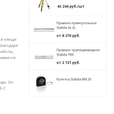
43 244
руб.
/шт
Правило прямоугольное
Stabila AL 2L
от
8 270 руб.
Все клещи
благодаря
Правило трапециевидное
работы,
Stabila TRK
 имеется
от
2 721 руб.
Рулетка Stabila BM 20
оды. Он
. С