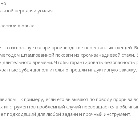
чно
альной передачи усилия
аленной в масле
се это используется при производстве переставных клещей. 
методом штампованной поковки из хром-ванадиевой стали, 
е длительного времени. Чтобы гарантировать безопасность 
ахватные зубья дополнительно прошли индуктивную закалку,
авилом – к примеру, если его вызывают по поводу прорыва в
ких инструментов проблемный случай превращается в обычный
дет подходящий для любой задачи и прочный инструмент.