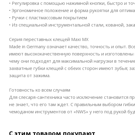
• Регулировка с помощью нажимной кнопки, быстро и то
• Эргономичное положение и форма рукоятки для оптим
• Ручки с пластмассовым покрытием
• Из специальной инструментальной стали, кованой, зак
Серия переставных клещей Maxi MX
Made in Germany означает качество, точность и опыт. В
имеют высококачественную поверхность и изготовлены 
чему они подходят для максимальной нагрузки в течени
захватные губки клещей с обеих сторон имеют зубья; з
защита от зажима.
Готовность ко всем случаям
Для слесаря-сантехника часто исключение становится пр
не знает, что его там ждет. С правильным выбором гиб
чемоданом инструментов от «NWS» у него под рукой бу
С этим товаром покупают