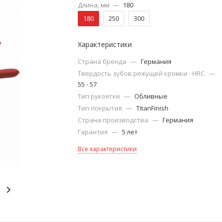
Длина, мм
—
180
180
250
300
Характеристики
Страна бренда
—
Германия
Твердость зубов режущей кромки - HRC
—
55 - 57
Тип рукоятки
—
Обливные
Тип покрытия
—
TitanFinish
Страна производства
—
Германия
Гарантия
—
5 лет
Все характеристики