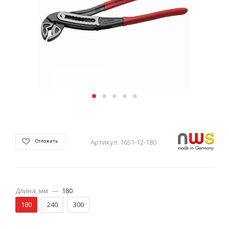
Артикул:
1651-12-180
Отложить
Длина, мм
—
180
180
240
300