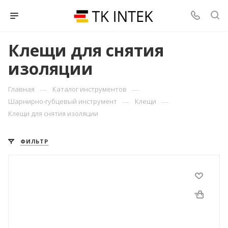
Клещи для снятия
изоляции
—
—
Главная
Каталог инструментов
—
—
Шарнирно-губцевый инструмент
Клещи
Клещи для снятия изоляции
ФИЛЬТР