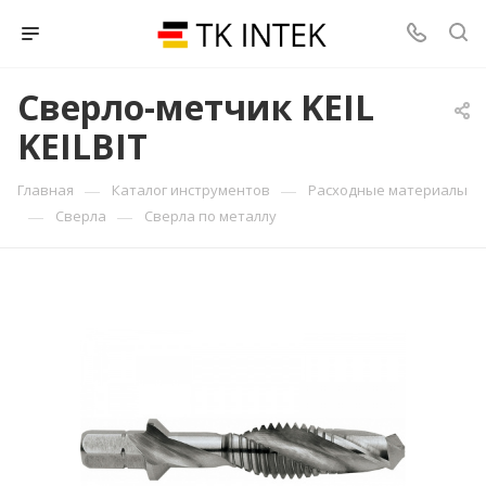
Сверло-метчик KEIL
KEILBIT
—
—
Главная
Каталог инструментов
Расходные материалы
—
—
Сверла
Сверла по металлу