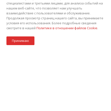
специалистами и третьими лицами, для анализа событий на
КАК КУПИТЬ
БЛОГ
КОНТАКТЫ
нашем веб-сайте, что позволяет нам улучшать
взаимодействие с пользователями и обслуживание.
Продолжая просмотр страниц нашего сайта, вы принимаете
условия его использования. Более подробные сведения
смотрите в нашей
Политике в отношении файлов Cookie
.
В корзину
+7 (495) 252-75-45
ЗАКАЗАТЬ ЗВОНОК
Принимаю
info@tkintek.ru
Акции
Стать партнером
Каталог
Контакты
Корзина
г. Москва, Пермская улица 1, стр.18
Подписаться на рассылку
ПОЛИТИКА КОНФИДЕНЦИАЛЬНОСТИ