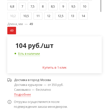
6,8
7
7,5
8
8,5
9
9,5
10
10,2
10,5
11
12
12,5
13
14
Длина, мм
—
49
15
16
49
104
руб.
/шт
Есть в наличии
Купить в 1 клик
Доставка в город:
Москва
Доставка курьером
—
от 350 руб.
Самовывоз
—
бесплатно
Подробнее
Отгрузка осуществляется после
подтверждения заказа менеджером.