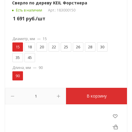
Сверло по дереву KEIL Форстнера
Есть в наличии
Арт.: 183000150
1 691
руб.
/шт
Диаметр, мм
—
15
15
18
20
22
25
26
28
30
35
45
Длина, мм
—
90
90
В корзину