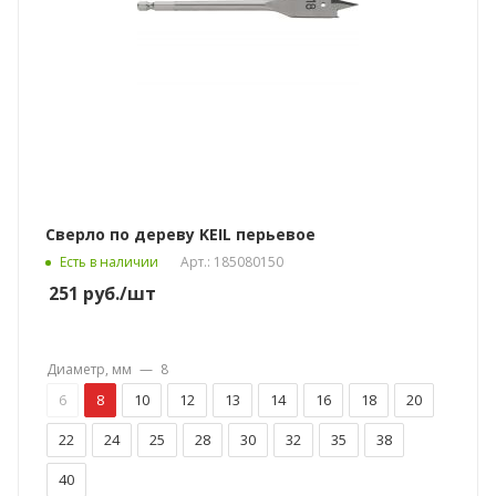
Сверло по дереву KEIL перьевое
Есть в наличии
Арт.: 185080150
251
руб.
/шт
Диаметр, мм
—
8
6
8
10
12
13
14
16
18
20
22
24
25
28
30
32
35
38
40