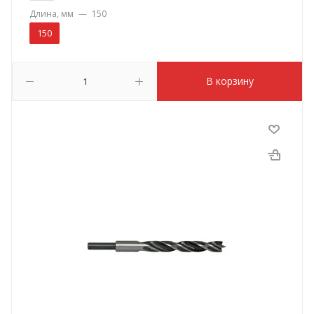
Длина, мм
—
150
150
В корзину