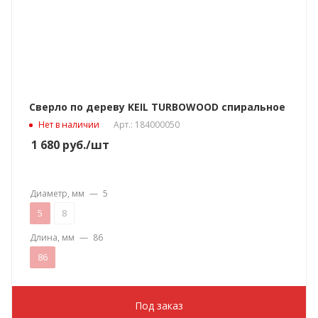
Сверло по дереву KEIL TURBOWOOD спиральное
Нет в наличии
Арт.: 184000050
1 680
руб.
/шт
Диаметр, мм
—
5
5
8
Длина, мм
—
86
86
Под заказ