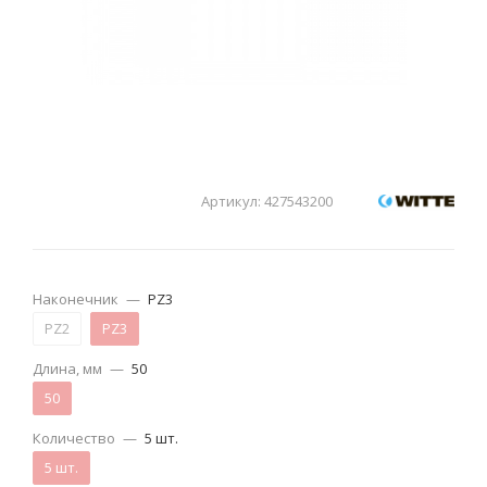
Артикул:
427543200
Наконечник
—
PZ3
PZ2
PZ3
Длина, мм
—
50
50
Количество
—
5 шт.
5 шт.