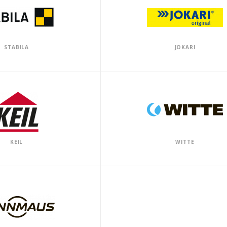
STABILA
JOKARI
KEIL
WITTE