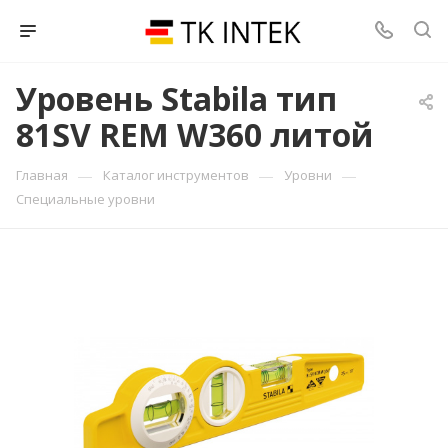
Уровень Stabila тип
81SV REM W360 литой
—
—
—
Главная
Каталог инструментов
Уровни
Специальные уровни