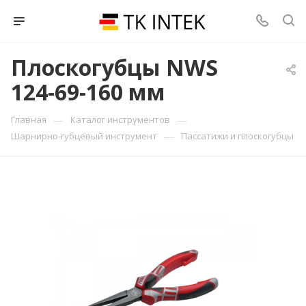
Плоскогубцы NWS
124-69-160 мм
—
—
Главная
Каталог инструментов
—
Шарнирно-губцевый инструмент
Пассатижи и плоскогубцы