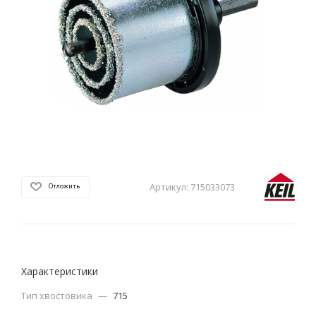
Артикул:
715033073
Отложить
Характеристики
Тип хвостовика
—
715