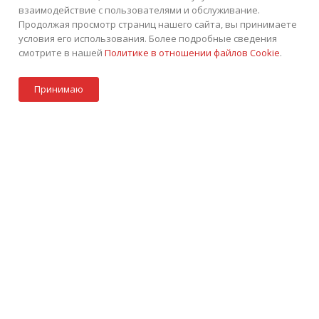
О КОМПАНИИ
АКЦИИ
КАТАЛОГ
взаимодействие с пользователями и обслуживание.
Продолжая просмотр страниц нашего сайта, вы принимаете
КАК КУПИТЬ
БЛОГ
КОНТАКТЫ
условия его использования. Более подробные сведения
смотрите в нашей
Политике в отношении файлов Cookie
.
В корзину
Принимаю
Акции
Стать партнером
Каталог
Контакты
Корзина
+7 (495) 252-75-45
ЗАКАЗАТЬ ЗВОНОК
info@tkintek.ru
г. Москва, Пермская улица 1, стр.18
Подписаться на рассылку
ПОЛИТИКА КОНФИДЕНЦИАЛЬНОСТИ