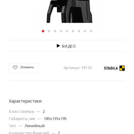
ВИДЕО
Артикул:
19110
Отложить
Характеристики
Класс лазера
—
2
Габариты, мм
—
185x135x195
Тип
—
Линейный
Количество функций
—
2