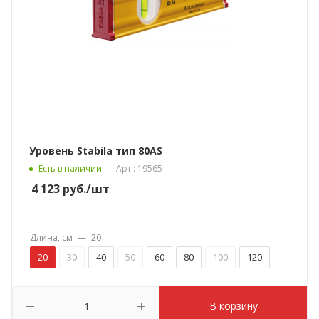
Уровень Stabila тип 80АS
Есть в наличии
Арт.: 19565
4 123
руб.
/шт
Длина, см
—
20
20
30
40
50
60
80
100
120
В корзину